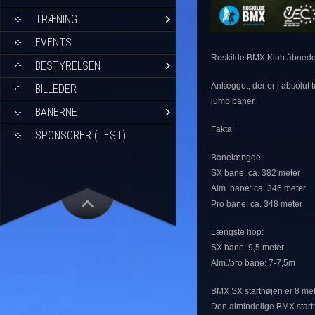
TRÆNING
EVENTS
Roskilde BMX Klub åbnede 
BESTYRELSEN
Anlægget, der er i absolut
BILLEDER
jump baner.
BANERNE
Fakta:
SPONSORER (TEST)
Banelængde:
SX bane: ca. 382 meter
Alm. bane: ca. 346 meter
Pro bane: ca. 348 meter
Længste hop:
SX bane: 9,5 meter
Alm./pro bane: 7-7,5m
BMX SX starthøjen er 8 mete
Den almindelige BMX starthø