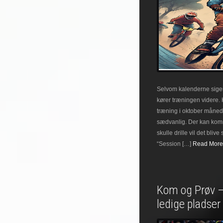
Selvom kalenderne siger
kører træningen videre.
træning i oktober måned
sædvanlig. Der kan komm
skulle drille vil det bli
“Session […]
Read More.
Kom og Prøv – 
ledige pladser