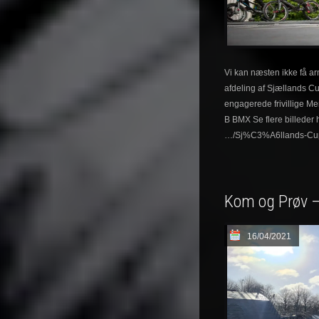
Vi kan næsten ikke få a
afdeling af Sjællands Cu
engagerede frivillige Mer
B BMX Se flere billeder 
…/Sj%C3%A6llands-C
Kom og Prøv 
16/04/2021