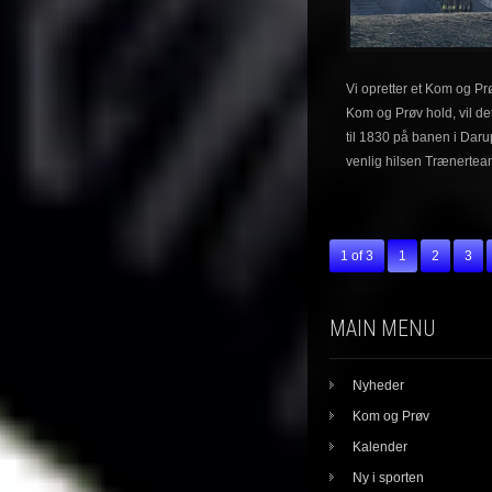
Vi opretter et Kom og Pr
Kom og Prøv hold, vil de
til 1830 på banen i Dar
venlig hilsen Trænertea
1 of 3
1
2
3
MAIN MENU
Nyheder
Kom og Prøv
Kalender
Ny i sporten