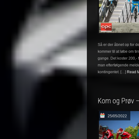
Så er der åbnet op for 
kommer til at løbe om tir
gange. Det koster 200,- f
man efterfølgende melder
kontingentet. […]
Read M
Kom og Prøv –
25/05/2022