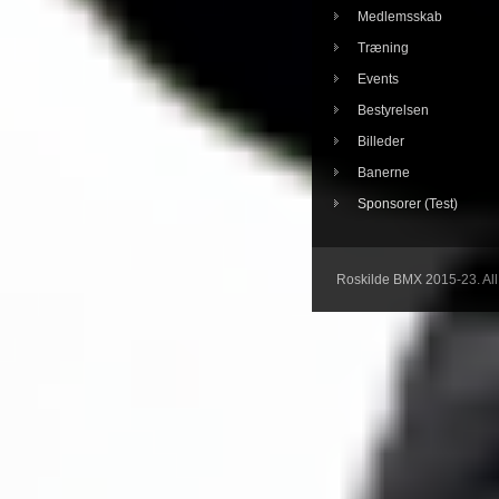
Medlemsskab
Træning
Events
Bestyrelsen
Billeder
Banerne
Sponsorer (Test)
Roskilde BMX 2015-23. All