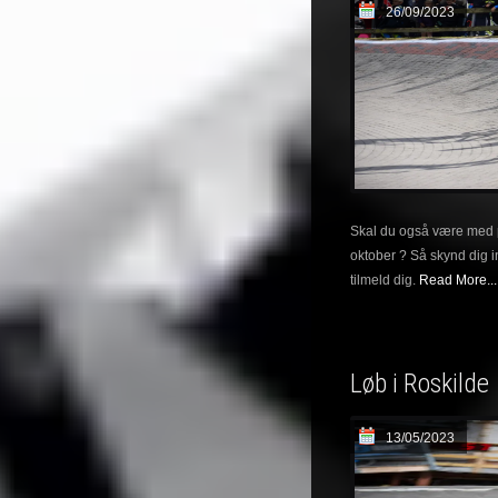
26/09/2023
Skal du også være med 
oktober ? Så skynd dig 
tilmeld dig.
Read More...
Løb i Roskilde
13/05/2023