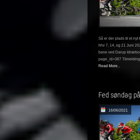
Så er der plads til et ny
hhv 7, 14, og 21 Juni 20
bane ved Darup Idrætsce
page_id=387 Tilmelding s
Read More...
Fed søndag p
16/06/2021