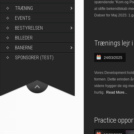
spændende “Kom og Prøv”
TRÆNING
at stifte bekendtskab me
Datoer for Maj 2025: 1.g
EVENTS
BESTYRELSEN
BILLEDER
Trænings lejr 
BANERNE
SPONSORER (TEST)
24/03/2025
Vores Development hold 
formen. Dette erinden år
videre hygger de sig me
hurtig.
Read More...
Practice oppor